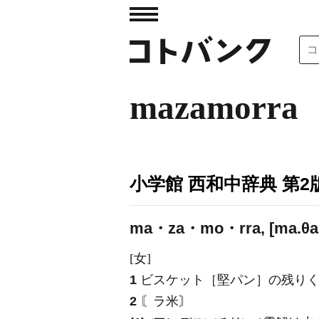
mazamorra
小学館 西和中辞典 第2
ma・za・mo・rra, [ma.θa.mó
[女]
1
ビスケット［堅パン］の残りく
2
〘ラ米〙