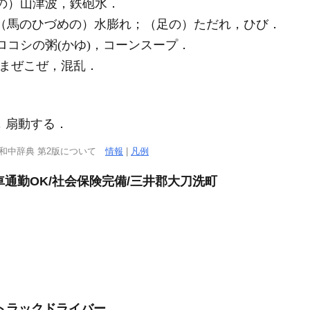
け水の）山津波，鉄砲水．
中米) （馬のひづめの）水膨れ；（足の）ただれ，ひび．
ウモロコシの粥(かゆ)，コーンスープ．
〙 まぜこぜ，混乱．
る，扇動する．
西和中辞典 第2版について
情報
|
凡例
車通勤OK/社会保険完備/三井郡大刀洗町
トラックドライバー