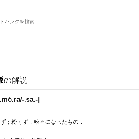
版
の解説
.r̃a/-.sa.-]
ず；粉くず，粉々になったもの．