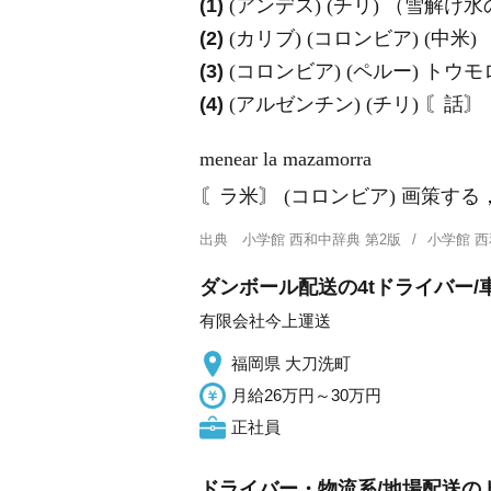
(1)
(アンデス) (チリ) （雪解
(2)
(カリブ) (コロンビア) (
(3)
(コロンビア) (ペルー) ト
(4)
(アルゼンチン) (チリ) 〘話
menear la mazamorra
〘ラ米〙 (コロンビア) 画策す
出典
小学館 西和中辞典 第2版
小学館 
ダンボール配送の4tドライバー/
有限会社今上運送
福岡県 大刀洗町
月給26万円～30万円
正社員
ドライバー・物流系/地場配送の