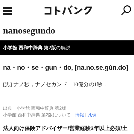
nanosegundo
小学館 西和中辞典 第2版
の解説
na・no・se・gun・do, [na.no.se.ǥún.do]
[男] ナノ秒，ナノセカンド：10億分の1秒．
出典
小学館 西和中辞典 第2版
小学館 西和中辞典 第2版について
情報
|
凡例
法人向け保険アドバイザー/営業経験3年以上必須/土