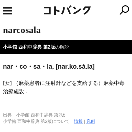
narcosala
小学館 西和中辞典 第2版
の解説
nar・co・sa・la, [nar.ko.sá.la]
[女] （麻薬患者に注射針などを支給する）麻薬中毒
治療施設．
出典
小学館 西和中辞典 第2版
小学館 西和中辞典 第2版について
情報
|
凡例