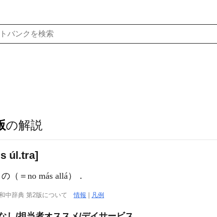
版
の解説
 úl.tra]
＝no más allá）．
西和中辞典 第2版について
情報
|
凡例
なし/担当者オススメ/デイサービス