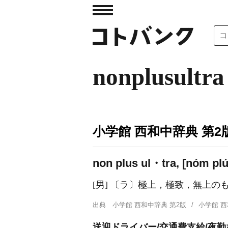
nonplusultra
小学館 西和中辞典 第2
non plus ul・tra, [nóm plús
[男] 〔ラ〕極上，極致，無上のもの（
出典
小学館 西和中辞典 第2版
小学館 
送迎ドライバー/交通費支給/夜勤