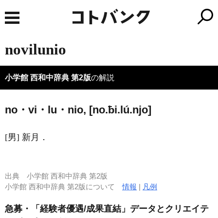
novilunio
小学館 西和中辞典 第2版
の解説
no・vi・lu・nio, [no.ƀi.lú.njo]
[男] 新月．
出典
小学館 西和中辞典 第2版
小学館 西和中辞典 第2版について
情報
|
凡例
急募・「経験者優遇/成果直結」データとクリエイテ