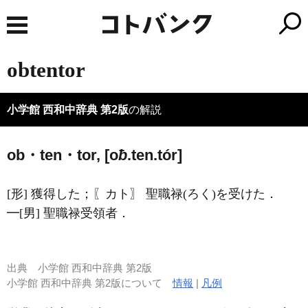
obtentor
小学館 西和中辞典 第2版
の解説
ob・ten・tor, [o
ƀ
.ten.tór]
[形] 獲得した；〖カト〗 聖職禄(ろく)を受けた．
━[男] 聖職禄受領者．
出典
小学館 西和中辞典 第2版
小学館 西和中辞典 第2版について
情報
|
凡例