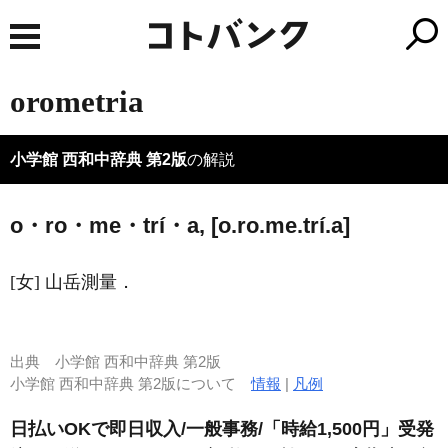
orometria
小学館 西和中辞典 第2版
の解説
o・ro・me・trí・a, [o.ro.me.trí.a]
[女] 山岳測量．
出典
小学館 西和中辞典 第2版
小学館 西和中辞典 第2版について
情報
|
凡例
日払いOKで即日収入/一般事務/「時給1,500円」受発