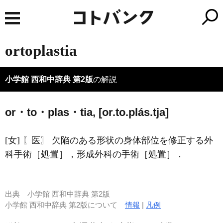
ortoplastia
小学館 西和中辞典 第2版
の解説
or・to・plas・tia, [or.to.plás.tja]
[女] 〖医〗 欠陥のある形状の身体部位を修正する外
科手術［処置］，形成外科の手術［処置］．
出典
小学館 西和中辞典 第2版
小学館 西和中辞典 第2版について
情報
|
凡例