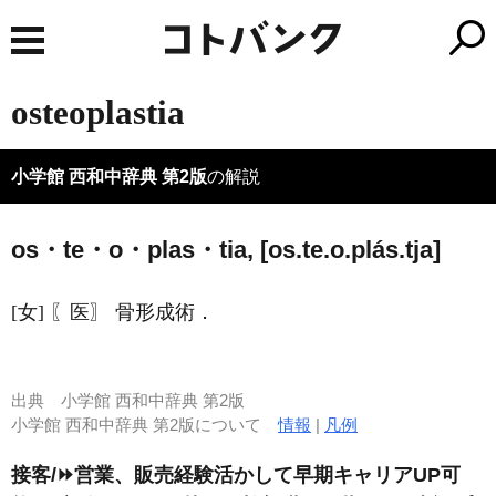
osteoplastia
小学館 西和中辞典 第2版
の解説
os・te・o・plas・tia, [os.te.o.plás.tja]
[女] 〖医〗 骨形成術．
出典
小学館 西和中辞典 第2版
小学館 西和中辞典 第2版について
情報
|
凡例
接客/⏩️営業、販売経験活かして早期キャリアUP可