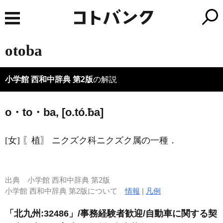
otoba
小学館 西和中辞典 第2版
の解説
o・to・ba, [o.tó.ƀa]
[女] 〖植〗 ニクズク科ニクズク属の一種．
出典
小学館 西和中辞典 第2版
小学館 西和中辞典 第2版について
情報
|
凡例
「北九州:32486」/事務経験者歓迎/自動車に関する契