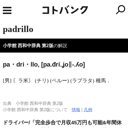
padrillo
小学館 西和中辞典 第2版
の解説
pa・dri・llo, [pa.đrí.ʝo∥-.ʎo]
[男] 〘ラ米〙 (チリ) (ペルー) (ラプラタ) 種馬．
出典
小学館 西和中辞典 第2版
小学館 西和中辞典 第2版について
情報
|
凡例
ドライバー/「完全歩合で月収45万円も可能&年間休