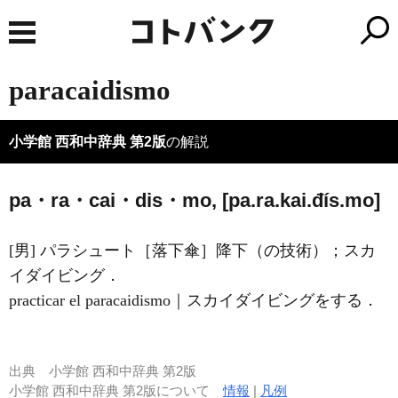
paracaidismo
小学館 西和中辞典 第2版
の解説
pa・ra・cai・dis・mo, [pa.ra.kai.đís.mo]
[男] パラシュート［落下傘］降下（の技術）；スカ
イダイビング．
practicar el paracaidismo｜スカイダイビングをする．
出典
小学館 西和中辞典 第2版
小学館 西和中辞典 第2版について
情報
|
凡例