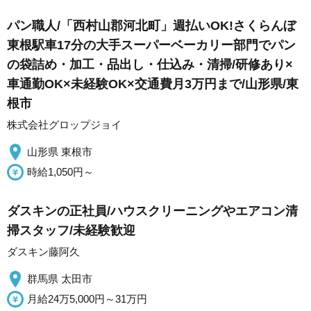
パン職人/「西村山郡河北町」週払いOK!さくらんぼ
東根駅車17分の大手スーパーベーカリー部門でパン
の袋詰め・加工・品出し・仕込み・清掃/研修あり×
車通勤OK×未経験OK×交通費月3万円まで/山形県/東
根市
株式会社グロップジョイ
山形県 東根市
時給1,050円～
ダスキンの正社員/ハウスクリーニングやエアコン清
掃スタッフ/未経験歓迎
ダスキン藤阿久
群馬県 太田市
月給24万5,000円～31万円