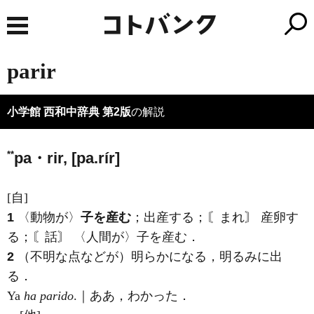
parir
小学館 西和中辞典 第2版
の解説
**
pa・rir, [pa.rír]
[自]
1
〈動物が〉
子を産む
；出産する；〘まれ〙 産卵す
る；〘話〙 〈人間が〉子を産む．
2
（不明な点などが）明らかになる，明るみに出
る．
Ya
ha parido
.｜ああ，わかった．