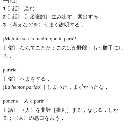
━[他]
1
〘話〙 産む．
2
〘話〙 〘比喩的〙 生み出す，案出する．
3
〈考えなどを〉うまく説明する．
¡Maldita sea la madre que te parió!
〘俗〙 なんてことだ；このばか野郎；もう勝手にし
ろ．
parirla
〘俗〙 へまをする．
¡
La hemos parido
!｜しまった，まずかったな．
poner a＋人 a parir
〘話〙 〈人〉を非難［批判］する，なじる，しか
る；〈人〉の悪口を言う．