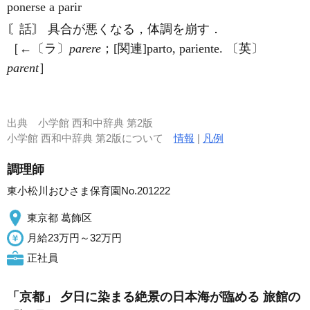
ponerse a parir
〘話〙 具合が悪くなる，体調を崩す．
［←〔ラ〕
parere
；[関連]parto, pariente. 〔英〕
parent
］
出典
小学館 西和中辞典 第2版
小学館 西和中辞典 第2版について
情報
|
凡例
調理師
東小松川おひさま保育園No.201222
東京都 葛飾区
月給23万円～32万円
正社員
「京都」 夕日に染まる絶景の日本海が臨める 旅館の