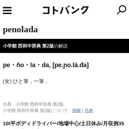
penolada
小学館 西和中辞典 第2版
の解説
pe・ño・la・da, [pe.ɲo.lá.đa]
[女] ひと筆，一筆．
出典
小学館 西和中辞典 第2版
小学館 西和中辞典 第2版について
情報
|
凡例
10t平ボディドライバー/地場中心/土日休み/月収例35