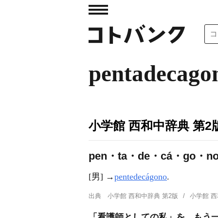
pentadecago
小学館 西和中辞典 第2
pen・ta・de・cá・go・no, [p
[男] →
pentedecágono
.
出典
小学館 西和中辞典 第2版
小学館 
「看護師としての私」を、もう一度