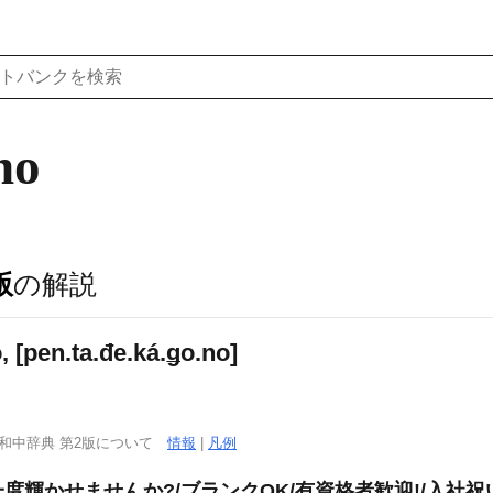
no
版
の解説
en.ta.đe.ká.ǥo.no]
西和中辞典 第2版について
情報
|
凡例
輝かせませんか?/ブランクOK/有資格者歓迎!/入社祝