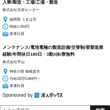
入寮/製造・工場/工場・製造
株式会社京栄センター
福岡県 うきは市
時給1,450円
派遣社員
メンテナンス/電池電極の製造設備/交替制/要製造業
経験/年間休日180日・3勤3休/寮無料
株式会社平山
神奈川県 相模原市
月給28万5,084円～
派遣社員
Sponsored by