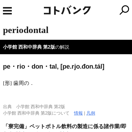
periodontal
小学館 西和中辞典 第2版
の解説
pe・rio・don・tal, [pe.rjo.đon.tál]
[形] 歯周の．
出典
小学館 西和中辞典 第2版
小学館 西和中辞典 第2版について
情報
|
凡例
「寮完備」ペットボトル飲料の製造に係る諸作業/即