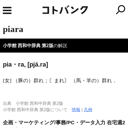
piara
小学館 西和中辞典 第2版
の解説
pia・ra, [pjá.ra]
[女] （豚の）群れ；〘まれ〙 （馬・羊の）群れ．
出典
小学館 西和中辞典 第2版
小学館 西和中辞典 第2版について
情報
|
凡例
企画・マーケティング/事務/PC・データ入力 在宅週2