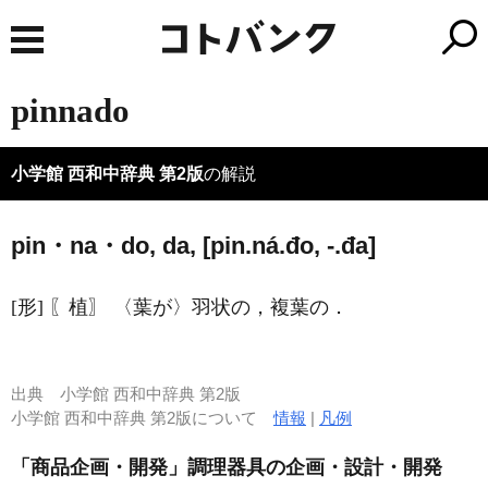
pinnado
小学館 西和中辞典 第2版
の解説
pin・na・do, da, [pin.ná.đo, -.đa]
[形] 〖植〗 〈葉が〉羽状の，複葉の．
出典
小学館 西和中辞典 第2版
小学館 西和中辞典 第2版について
情報
|
凡例
「商品企画・開発」調理器具の企画・設計・開発