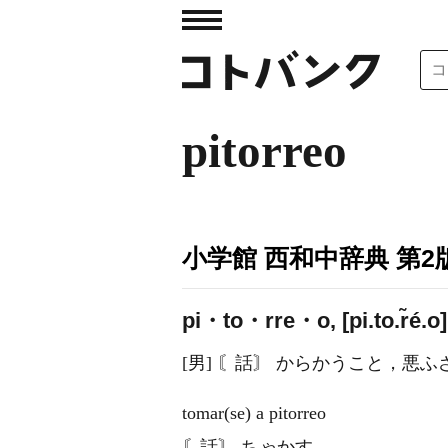
pitorreo
小学館 西和中辞典 第2
pi・to・rre・o, [pi.to.r̃é.o]
[男] 〘話〙 からかうこと，悪ふ
tomar(se) a pitorreo
〘話〙 ちゃかす．