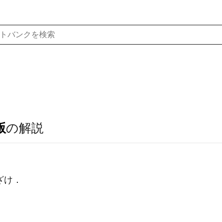
版
の解説
ざけ．