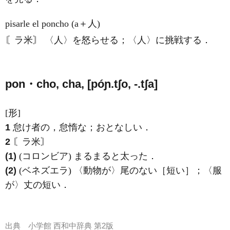
pisarle el poncho (a＋人)
〘ラ米〙 〈人〉を怒らせる；〈人〉に挑戦する．
pon・cho, cha, [póɲ.tʃo, -.tʃa]
[形]
1
怠け者の，怠惰な；おとなしい．
2
〘ラ米〙
(1)
(コロンビア) まるまると太った．
(2)
(ベネズエラ) 〈動物が〉尾のない［短い］；〈服
が〉丈の短い．
出典
小学館 西和中辞典 第2版