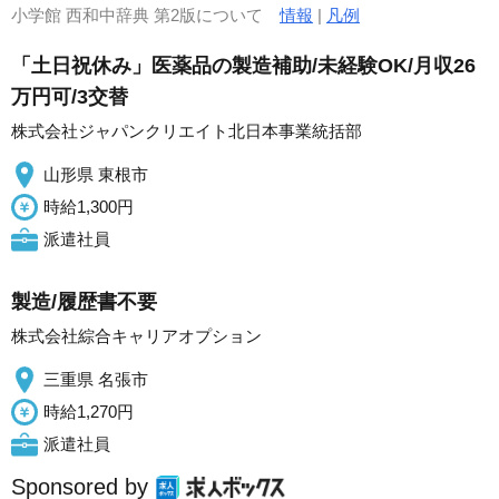
小学館 西和中辞典 第2版について
情報
|
凡例
「土日祝休み」医薬品の製造補助/未経験OK/月収26
万円可/3交替
株式会社ジャパンクリエイト北日本事業統括部
山形県 東根市
時給1,300円
派遣社員
製造/履歴書不要
株式会社綜合キャリアオプション
三重県 名張市
時給1,270円
派遣社員
Sponsored by