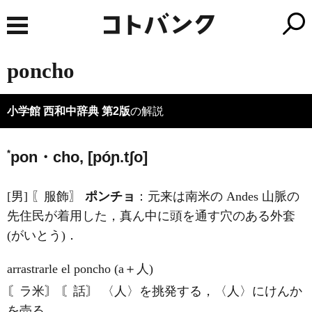
poncho
小学館 西和中辞典 第2版
の解説
*
pon・cho, [póɲ.tʃo]
[男] 〖服飾〗
ポンチョ
：元来は南米の Andes 山脈の
先住民が着用した，真ん中に頭を通す穴のある外套
(がいとう)．
arrastrarle el poncho (a＋人)
〘ラ米〙 〘話〙 〈人〉を挑発する，〈人〉にけんか
を売る．