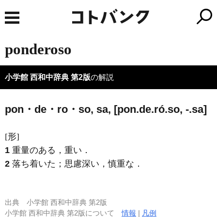
ponderoso
小学館 西和中辞典 第2版
の解説
pon・de・ro・so, sa, [pon.de.ró.so, -.sa]
[形]
1
重量のある，重い．
2
落ち着いた；思慮深い，慎重な．
出典
小学館 西和中辞典 第2版
小学館 西和中辞典 第2版について
情報
|
凡例