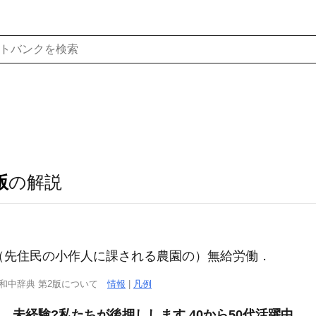
版
の解説
チリ) （先住民の小作人に課される農園の）無給労働．
西和中辞典 第2版について
情報
|
凡例
、未経験?私たちが後押しします 40から50代活躍中