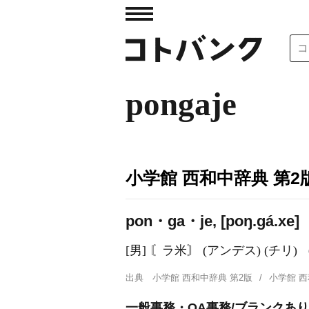
pongaje
小学館 西和中辞典 第2
pon・ga・je, [poŋ.ɡá.xe]
[男] 〘ラ米〙 (アンデス) (
出典
小学館 西和中辞典 第2版
小学館 
一般事務・OA事務/ブランクあり