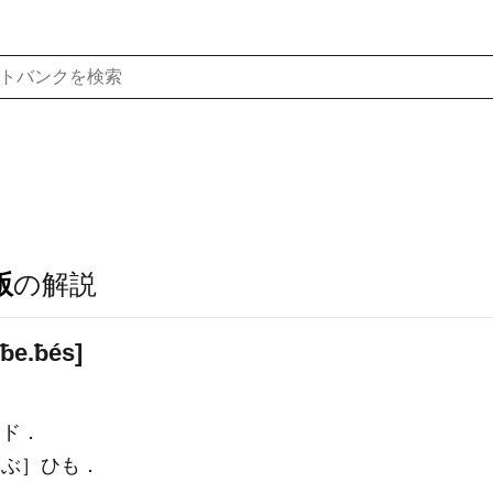
版
の解説
ƀe.ƀés]
ッド．
ぶ］ひも．