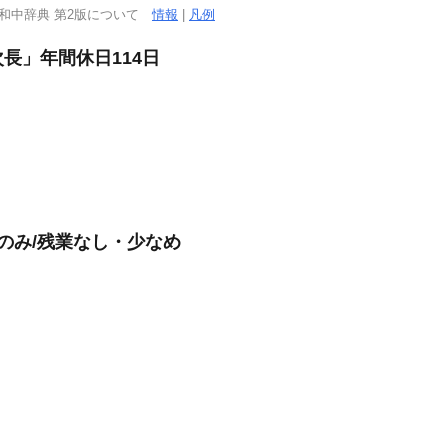
西和中辞典 第2版について
情報
|
凡例
長」年間休日114日
のみ/残業なし・少なめ