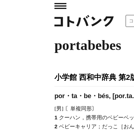
portabebes
小学館 西和中辞典 第2
por・ta・be・bés, [por.ta.
[男] 〘単複同形〙
1
クーハン，携帯用のベビーベ
2
ベビーキャリア；だっこ［おん