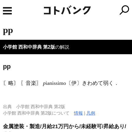
pp
小学館 西和中辞典 第2版
の解説
pp
〘略〙 〖音楽〗
p
ianissimo〔伊〕きわめて弱く．
出典
小学館 西和中辞典 第2版
小学館 西和中辞典 第2版について
情報
|
凡例
金属塗装・製造/月給21万円から/未経験可/昇給あり/