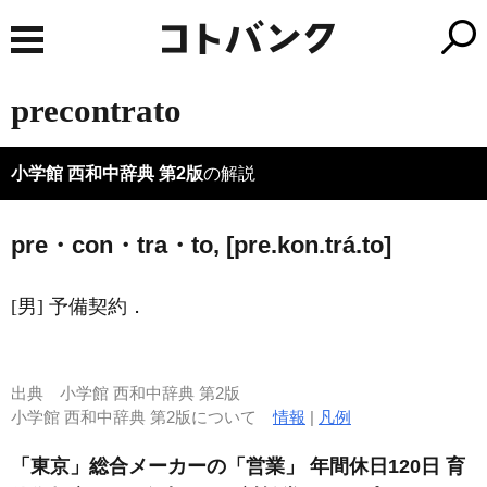
precontrato
小学館 西和中辞典 第2版
の解説
pre・con・tra・to, [pre.kon.trá.to]
[男] 予備契約．
出典
小学館 西和中辞典 第2版
小学館 西和中辞典 第2版について
情報
|
凡例
「東京」総合メーカーの「営業」 年間休日120日 育