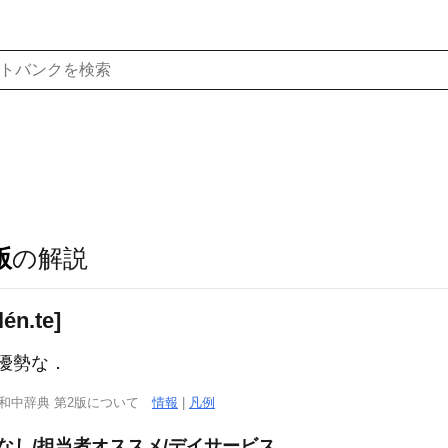
版
の解説
én.te]
優勢な．
西和中辞典 第2版について
情報
|
凡例
なし/担当者オススメ/デイサービス