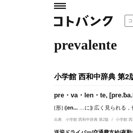
prevalente
小学館 西和中辞典 第2
pre・va・len・te, [pre.ƀa.l
[形] ⸨
en...
…に⸩ 広く見られる，
出典
小学館 西和中辞典 第2版
小学館 
送迎ドライバー/交通費支給/夜勤