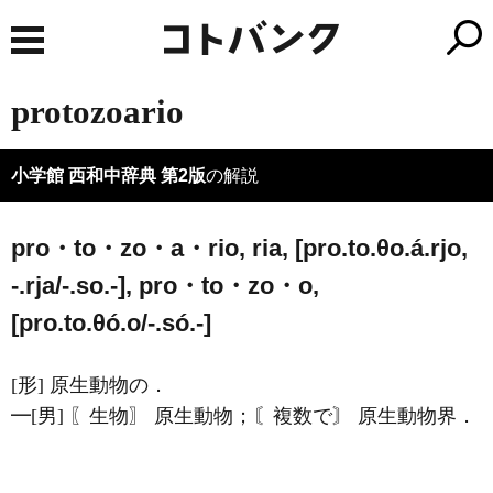
protozoario
小学館 西和中辞典 第2版
の解説
pro・to・zo・a・rio, ria, [pro.to.θo.á.rjo,
-.rja/-.so.-], pro・to・zo・o,
[pro.to.θó.o/-.só.-]
[形] 原生動物の．
━[男] 〖生物〗 原生動物；〘複数で〙 原生動物界．