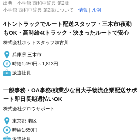
出典
小学館 西和中辞典 第2版
小学館 西和中辞典 第2版について
情報
|
凡例
4トントラックでルート配送スタッフ・三木市/夜勤
もOK・高時給4tトラック・決まったルートで安心
株式会社ホットスタッフ加古川
兵庫県 三木市
時給1,450円～1,813円
派遣社員
一般事務・OA事務/残業少な目大手物流企業配送サポ
ート即日長期週払いOK
株式会社グロウサポート
東京都 港区
時給1,650円
派遣社員