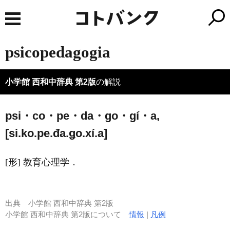
psicopedagogia
小学館 西和中辞典 第2版
の解説
psi・co・pe・da・go・gí・a,
[si.ko.pe.đa.ǥo.xí.a]
[形] 教育心理学．
出典
小学館 西和中辞典 第2版
小学館 西和中辞典 第2版について
情報
|
凡例