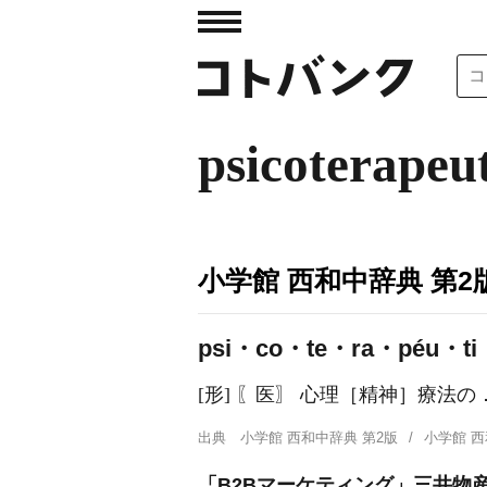
psicoterapeu
小学館 西和中辞典 第2
psi・co・te・ra・péu・ti・co, 
[形] 〖医〗 心理［精神］療法の
出典
小学館 西和中辞典 第2版
小学館 
「B2Bマーケティング」三井物