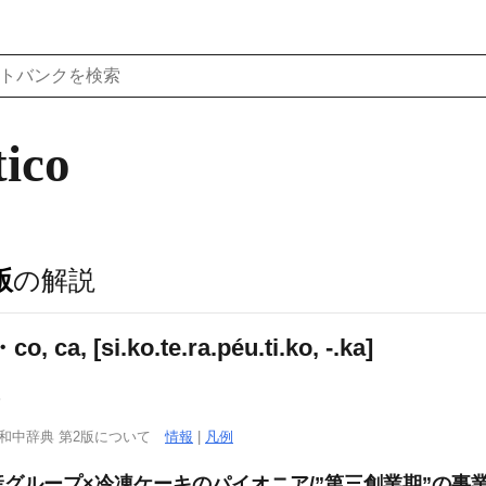
tico
版
の解説
ca, [si.ko.te.ra.péu.ti.ko, -.ka]
．
西和中辞典 第2版について
情報
|
凡例
産グループ×冷凍ケーキのパイオニア/”第三創業期”の事