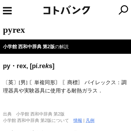
pyrex
小学館 西和中辞典 第2版
の解説
py・rex, [pí.re
k
s]
〔英〕[男] 〘単複同形〙 〖商標〗 パイレックス：調
理器具や実験器具に使用する耐熱ガラス．
出典
小学館 西和中辞典 第2版
小学館 西和中辞典 第2版について
情報
|
凡例