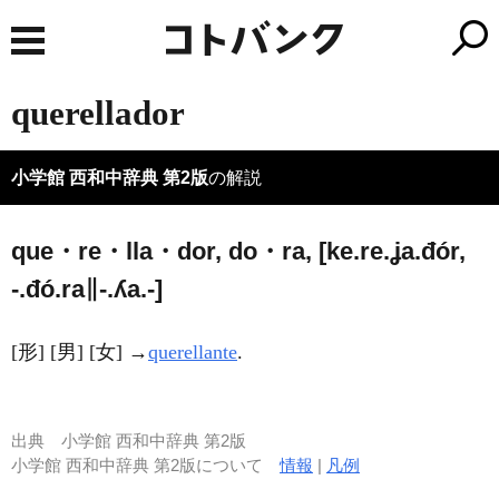
querellador
小学館 西和中辞典 第2版
の解説
que・re・lla・dor, do・ra, [ke.re.ʝa.đór,
-.đó.ra∥-.ʎa.-]
[形] [男] [女] →
querellante
.
出典
小学館 西和中辞典 第2版
小学館 西和中辞典 第2版について
情報
|
凡例