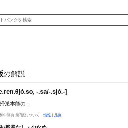
版
の解説
n.θjó.so, -.sa/-.sjó.-]
，帰巣本能の．
西和中辞典 第2版について
情報
|
凡例
み/残業なし・少なめ