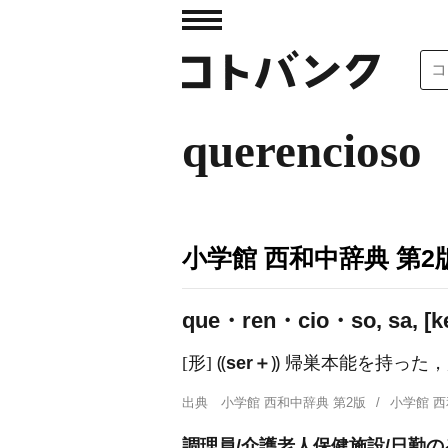
querencioso
小学館 西和中辞典 第2
que・ren・cio・so, sa, [ke.re
[形] ⸨
ser＋
⸩ 帰巣本能を持った
出典
小学館 西和中辞典 第2版
小学館 
調理員/介護老人保健施設/日勤の