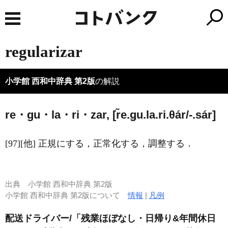
regularizar
小学館 西和中辞典 第2版
の解説
re・gu・la・ri・zar, [r̃e.ǥu.la.ri.θár/-.sár]
[97][他] 正規にする，正常化する，調整する．
出典
小学館 西和中辞典 第2版
小学館 西和中辞典 第2版について
情報
|
凡例
配送ドライバー/「残業ほぼなし・日帰り&年間休日