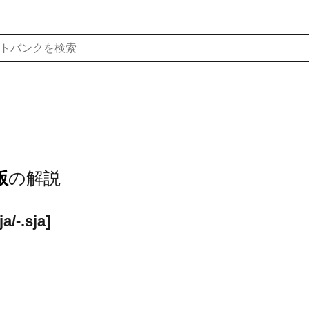
版
の解説
a/-.sja]