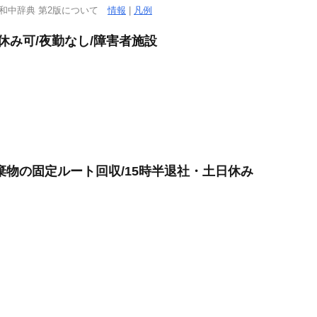
西和中辞典 第2版について
情報
|
凡例
休み可/夜勤なし/障害者施設
棄物の固定ルート回収/15時半退社・土日休み