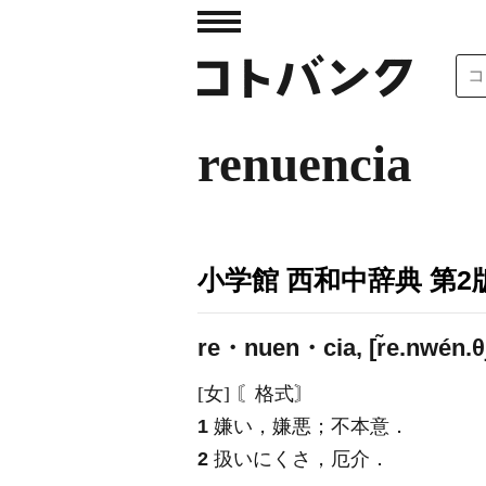
renuencia
小学館 西和中辞典 第2
re・nuen・cia, [r̃e.nwén.θj
[女] 〘格式〙
1
嫌い，嫌悪；不本意．
2
扱いにくさ，厄介．