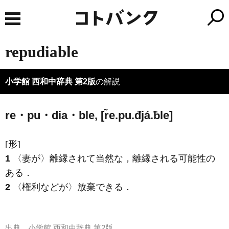
repudiable
小学館 西和中辞典 第2版
の解説
re・pu・dia・ble, [r̃e.pu.đjá.ƀle]
[形]
1
〈妻が〉離縁されて当然な，離縁される可能性の
ある．
2
〈権利などが〉放棄できる．
出典
小学館 西和中辞典 第2版