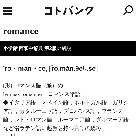
romance
小学館 西和中辞典 第2版
の解説
*
ro・man・ce, [r̃o.mán.θe/-.se]
[形]
ロマンス語
（
系
）
の
．
lenguas romance
s
｜ロマンス諸語．
◆イタリア語，スペイン語，ポルトガル語，ガリシ
ア語，カタルーニャ語，プロバンス語，フランス
語，レト・ロマン語，ルーマニア語，ダルマチア語
など俗ラテン語に起源を持つ言語の総称．