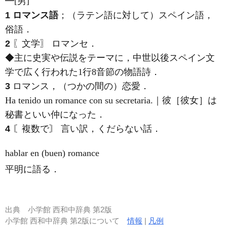
━[男]
1
ロマンス語
；（ラテン語に対して）スペイン語，
俗語．
2
〖文学〗 ロマンセ．
◆主に史実や伝説をテーマに，中世以後スペイン文
学で広く行われた1行8音節の物語詩．
3
ロマンス，（つかの間の）恋愛．
Ha tenido un romance con su secretaria.｜彼［彼女］は
秘書といい仲になった．
4
〘複数で〙 言い訳，くだらない話．
hablar en (buen) romance
平明に語る．
出典
小学館 西和中辞典 第2版
小学館 西和中辞典 第2版について
情報
|
凡例