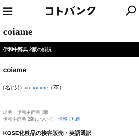
coiame
伊和中辞典 2版
の解説
coiame
[名](男) ＝
cuoiame
（革）
出典
伊和中辞典 2版
伊和中辞典 2版について
情報
|
凡例
KOSE化粧品の接客販売・英語通訳