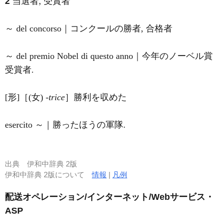
2
当選者, 受賞者
～ del concorso｜コンクールの勝者, 合格者
～ del premio Nobel di questo anno｜今年のノーベル賞
受賞者.
[形]［(女) -
trice
］勝利を収めた
esercito ～｜勝ったほうの軍隊.
出典
伊和中辞典 2版
伊和中辞典 2版について
情報
|
凡例
配送オペレーション/インターネット/Webサービス・
ASP