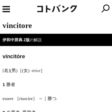
vincitore
伊和中辞典 2版
の解説
vincitóre
[名](男)［(女) -
trice
］
1
勝者
essere ［riuscire］ ～｜勝つ.