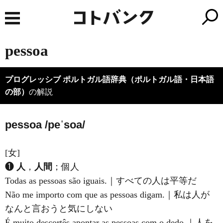
pessoa
プログレッシブ ポルトガル語辞典（ポルトガル語・日本語
の部）
の解説
pessoa /peˈsoa/
[女]
❶
人
，
人間
；個人
Todas as pessoas são iguais.｜すべての人は平等だ
Não me importo com que as pessoas digam.｜私は人が
なんと言おうと気にしない
É muito descortês apontar as pessoas com o dedo.｜人を