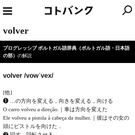
volver
プログレッシブ ポルトガル語辞典（ポルトガル語・日本語
の部）
の解説
volver /vowˈvex/
[他]
❶ …の方向を変える，向きを変える，向ける
O carro volveu a direção.｜車は方向を変えた
Ele volveu a pistola à cabeça da mulher.｜彼はその女の
頭にピストルを向けた．
❷ 回す，回転させる