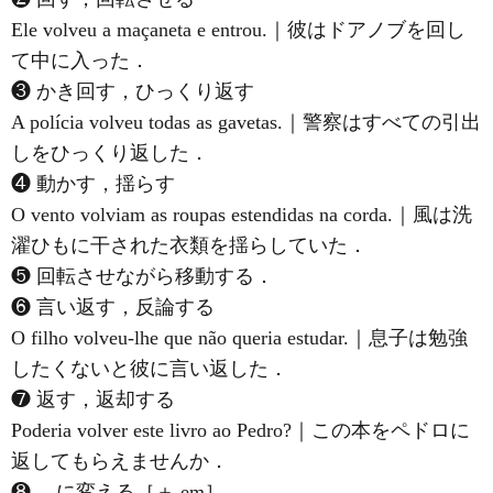
Ele volveu a maçaneta e entrou.｜彼はドアノブを回し
て中に入った．
❸ かき回す，ひっくり返す
A polícia volveu todas as gavetas.｜警察はすべての引出
しをひっくり返した．
❹ 動かす，揺らす
O vento volviam as roupas estendidas na corda.｜風は洗
濯ひもに干された衣類を揺らしていた．
❺ 回転させながら移動する．
❻ 言い返す，反論する
O filho volveu-lhe que não queria estudar.｜息子は勉強
したくないと彼に言い返した．
❼ 返す，返却する
Poderia volver este livro ao Pedro?｜この本をペドロに
返してもらえませんか．
❽ …に変える［＋ em］