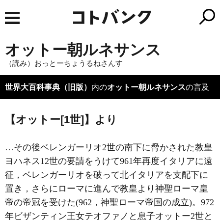
オットー朝ルネサンス
（読み）おっとーちょうるねさんす
世界大百科事典（旧版）
内の
オットー朝ルネサンス
の言及
【オットー[1世]】より
…その後ベレンガーリオ2世の南下に脅かされた教皇
ヨハネス12世の要請をうけて961年再度イタリアに遠
征，ベレンガーリオを破って北イタリアを支配下に
置き，さらにローマに進んで教皇より神聖ローマ皇
帝の帝冠を受けた(962，
神聖ローマ帝国
の成立)。972
年ビザンティン王女テオファノと息子オットー2世と