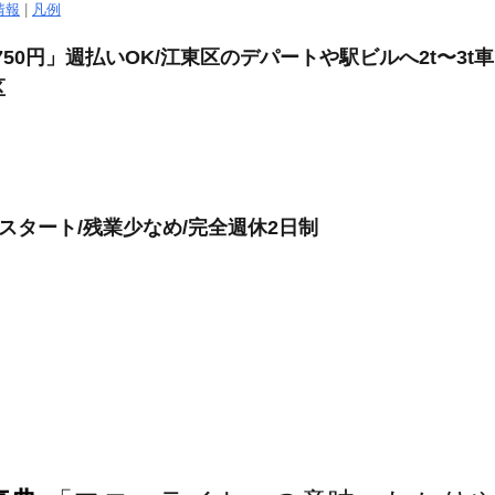
情報
|
凡例
750円」週払いOK/江東区のデパートや駅ビルへ2t〜3
区
1時スタート/残業少なめ/完全週休2日制