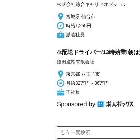
株式会社綜合キャリアオプション
宮城県 仙台市
時給1,255円
派遣社員
4t配送ドライバー/13時始業!
鎗田運輸有限会社
東京都 八王子市
月給32万円～36万円
正社員
Sponsored by