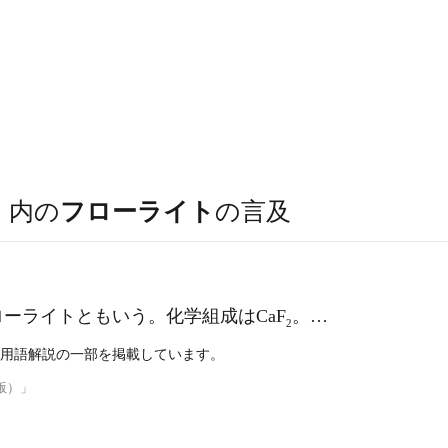
）
内の
フローライト
の言及
ーライトともいう。化学組成はCaF
。…
2
用語解説の一部を掲載しています。
版）」