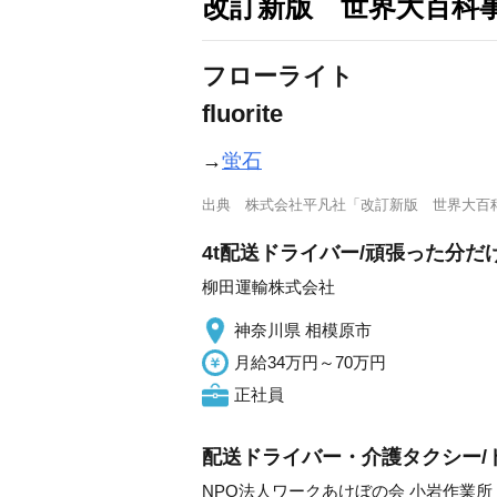
改訂新版 世界大百科
フローライト
fluorite
→
蛍石
出典
株式会社平凡社「改訂新版 世界大百
4t配送ドライバー/頑張った分
柳田運輸株式会社
神奈川県 相模原市
月給34万円～70万円
正社員
配送ドライバー・介護タクシー/
NPO法人ワークあけぼの会 小岩作業所