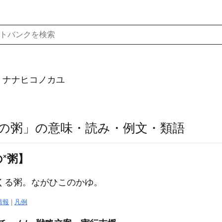
）ナナヒコノカユ
の粥」の意味・読み・例文・類語
の
×
粥】
くる粥。ながひこのかゆ。
情報
|
凡例