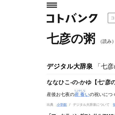
七彦の粥
（読み
デジタル大辞泉
「七彦
ななひこ‐の‐かゆ【七
×
彦
うぶやしな
産後お七夜の
産養
い
の祝いにつ
出典
小学館
デジタル大辞泉について