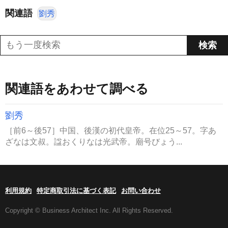
関連語
劉秀
関連語をあわせて調べる
劉秀
［前6～後57］中国、後漢の初代皇帝。在位25～57。字あ
ざなは文叔。諡おくりなは光武帝。廟号びょう...
利用規約
特定商取引法に基づく表記
お問い合わせ
Copyright © Business Architect Inc. All Rights Reserved.