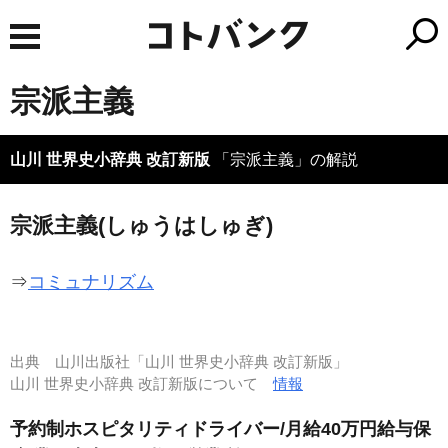
宗派主義
山川 世界史小辞典 改訂新版
「宗派主義」の解説
宗派主義(しゅうはしゅぎ)
⇒
コミュナリズム
出典
山川出版社「山川 世界史小辞典 改訂新版」
山川 世界史小辞典 改訂新版について
情報
予約制ホスピタリティドライバー/月給40万円給与保