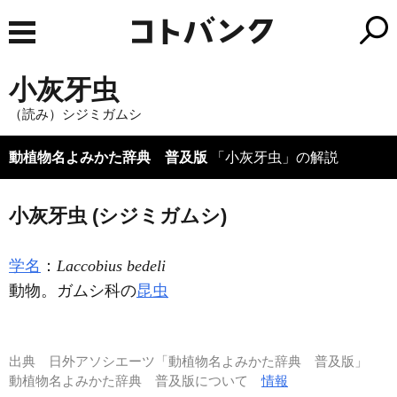
小灰牙虫
（読み）シジミガムシ
動植物名よみかた辞典 普及版
「小灰牙虫」の解説
小灰牙虫 (シジミガムシ)
学名
：
Laccobius bedeli
動物。ガムシ科の
昆虫
出典
日外アソシエーツ「動植物名よみかた辞典 普及版」
動植物名よみかた辞典 普及版について
情報