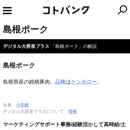
島根ポーク
デジタル大辞泉プラス
「島根ポーク」の解説
島根ポーク
島根県産の銘柄豚肉。
品種
は
ケンボロー
。
出典
小学館
デジタル大辞泉プラスについて
情報
マーケティングサポート事務/経験活かして高時給/土