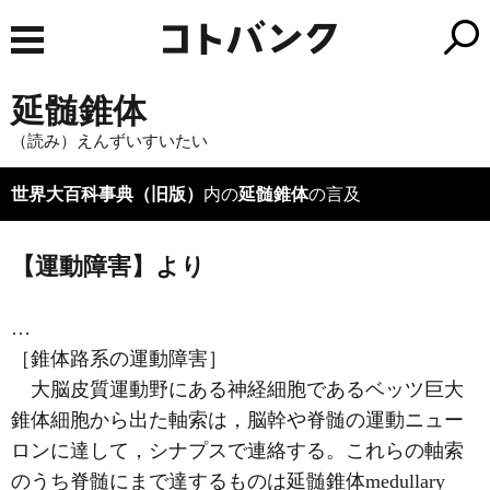
延髄錐体
（読み）えんずいすいたい
世界大百科事典（旧版）
内の
延髄錐体
の言及
【運動障害】より
…
［錐体路系の運動障害］
大脳皮質運動野にある神経細胞であるベッツ巨大
錐体細胞から出た軸索は，脳幹や脊髄の運動ニュー
ロンに達して，
シナプス
で連絡する。これらの軸索
のうち脊髄にまで達するものは延髄錐体medullary