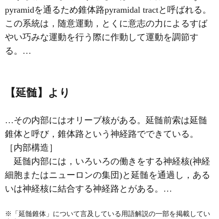
pyramidを通るため
錐体路
pyramidal tractと呼ばれる。
この系統は，随意運動，とくに意志の力によるすば
やい巧みな運動を行う際に作動して運動を調節す
る。…
【延髄】より
…その内部にはオリーブ核がある。延髄前索は延髄
錐体と呼び，
錐体路
という神経路でできている。
［内部構造］
延髄内部には，いろいろの働きをする神経核(神経
細胞またはニューロンの集団)と延髄を通過し，ある
いは神経核に結合する神経路とがある。…
※「延髄錐体」について言及している用語解説の一部を掲載してい