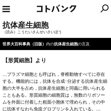
抗体産生細胞
（読み）こうたいさんせいさいぼう
世界大百科事典（旧版）
内の
抗体産生細胞
の言及
【形質細胞】より
…プラズマ細胞とも呼ばれ，脊椎動物すべてに存在
する。機能的には，抗体を合成･分泌する抗体産生細
胞の大半を占め，抗体産生細胞と同義に用いられる
こともある。形質細胞の細胞質は，無数のリボソー
ムを外面に付着した粗面小胞体で埋められ，その中
に抗体すなわち
免疫グロブリン
を入れている。…