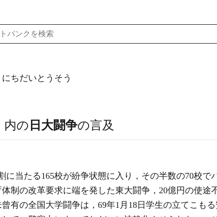
）にちだいとうそう
）
内の
日大闘争
の言及
8割に当たる165校が紛争状態に入り，その半数の70校
体制の改革要求に端を発した東大闘争，20億円の使途
曾有の全国大学闘争は，69年1月18日学生の立てこも