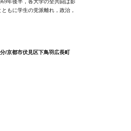
69年後半，各大学の全共闘は影
とともに学生の党派離れ，政治，
1分/京都市伏見区下鳥羽広長町