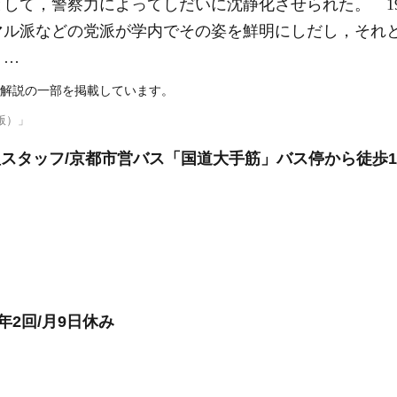
して，警察力によってしだいに沈静化させられた。 19
マル派などの党派が学内でその姿を鮮明にしだし，それ
。…
解説の一部を掲載しています。
版）」
調理スタッフ/京都市営バス「国道大手筋」バス停から徒歩
年2回/月9日休み