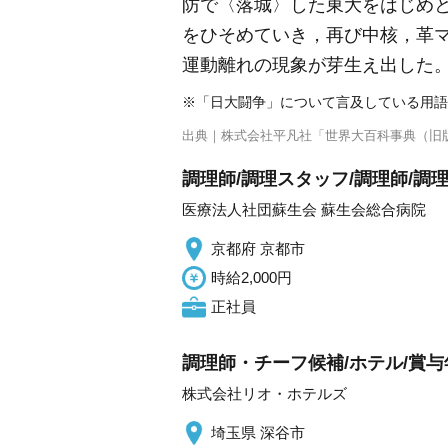
防で〈落城〉した東大をはじめと
をひそめていき，再び中核，革
運動離れの現象が芽生え出した
※「日大闘争」について言及している用語
出典｜
株式会社平凡社「世界大百科事典（旧
調理師/調理スタッフ/調理師/
医療法人社団蘇生会 蘇生会総合病院
京都府 京都市
時給2,000円
正社員
調理師・チーフ候補/ホテル/賞与
株式会社リオ・ホテルズ
埼玉県 深谷市